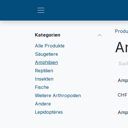
Zum Inhalt springen
Produ
Kategorien
A
Alle Produkte
Säugetiere
Amphibien
Reptilien
Insekten
Amph
Fische
CH
Weitere Arthropoden
Andere
Lepidoptères
Amph