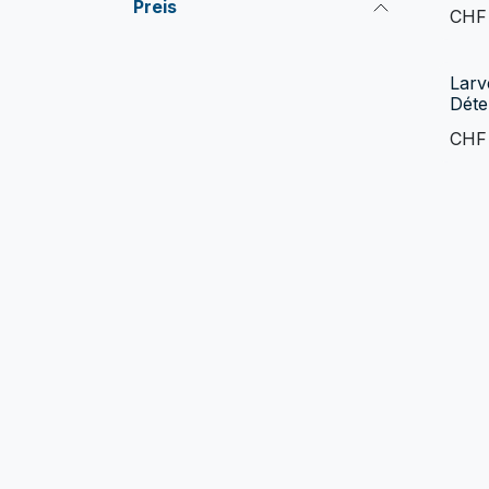
Preis
CH
Larv
Déte
CH