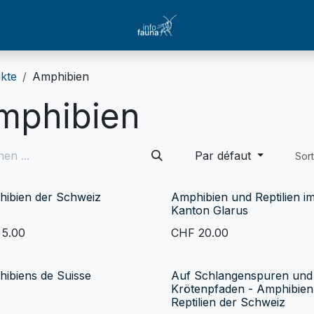
kte
Amphibien
mphibien
Par défaut
Sor
ibien der Schweiz
Amphibien und Reptilien i
Kanton Glarus
F
5.00
CHF
20.00
ibiens de Suisse
Auf Schlangenspuren und
Krötenpfaden - Amphibien
Reptilien der Schweiz