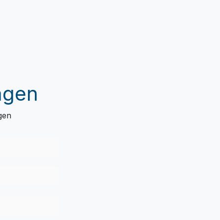
agen
gen